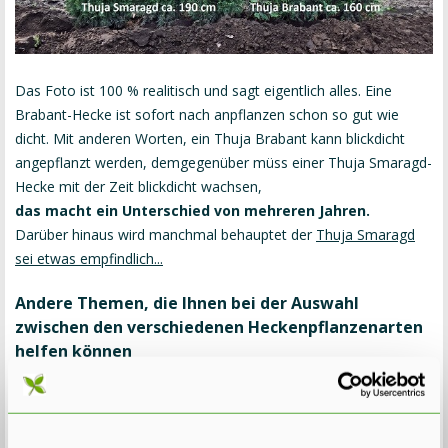
Das Foto ist 100 % realitisch und sagt eigentlich alles. Eine
Brabant-Hecke ist sofort nach anpflanzen schon so gut wie
dicht. Mit anderen Worten, ein Thuja Brabant kann blickdicht
angepflanzt werden, demgegenüber müss einer Thuja Smaragd-
Hecke mit der Zeit blickdicht wachsen,
das macht ein Unterschied von mehreren Jahren.
Darüber hinaus wird manchmal behauptet der
Thuja Smaragd
sei etwas empfindlich...
Andere Themen, die Ihnen bei der Auswahl
zwischen den verschiedenen Heckenpflanzenarten
helfen können
Vieler die hier aufgeführte Vorteilen der Brabant über Smaragd,
treffen übrigens auch für die
Thuja Martin
und
Excelsa
zu, die
von der dunklere Farbe her von viele Leute als schöner erfahren