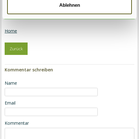
Ablehnen
Copyright © 2017 Pflanzenabholen
Home
Zurück
Kommentar schreiben
Leave
Name
this
one
Email
empty:
Don't
Kommentar
fill
in