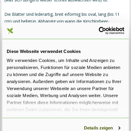
Die Blätter sind lederartig, breit eiförmig bis oval, lang (bis 11
cm) und hellgrün. Abhängig von wann die Kirschlorbeer-
Hecke geschnitten wird (lesen Sie unten weiter), kann der
Kirschlorbeer 'Rotundifolia' im Mai und Juni weiße Blüten zeigen.
Die Blüten stehen aufrecht in langen traubenförmigen Rispen
und haben einen angenehmen Duft. Aus diesen Blüten
Diese Webseite verwendet Cookies
erscheinen Beeren, die erst eine grüne Farbe haben und danach
Wir verwenden Cookies, um Inhalte und Anzeigen zu
rot und schließlich blauschwarz verfärben. Diese Beeren sind
personalisieren, Funktionen für soziale Medien anbieten
nicht essbar.
zu können und die Zugriffe auf unsere Website zu
analysieren. Außerdem geben wir Informationen zu Ihrer
Standort Prunus laur. Rotundifolia
Verwendung unserer Webseite an unsere Partner für
Der Kirschlorbeer 'Rotundifolia' kann Schatten ertragen, aber ist
soziale Medien, Werbung und Analysen weiter. Unsere
in vollem Sonnenlicht schöner. Dieser immergrüne Strauch kann
Partner führen diese Informationen möglicherweise mit
in jeden Gartenboden gepflanzt werden, aber einen nahrhaften,
weiteren Daten zusammen, die Sie ihnen bereitgestellt
humusreichen und gut durchlässigen Boden hat seine Vorliebe.
haben oder die sie im Rahmen Ihrer Nutzung der Dienste
gesammelt haben.
Details zeigen