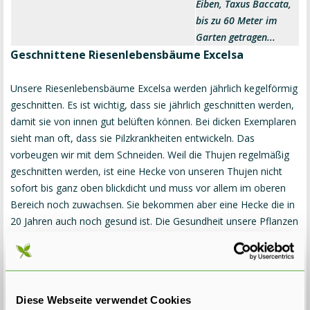
Eiben, Taxus Baccata,
bis zu 60 Meter im
Garten getragen...
Geschnittene Riesenlebensbäume Excelsa
Unsere Riesenlebensbäume Excelsa werden jährlich kegelförmig
geschnitten. Es ist wichtig, dass sie jährlich geschnitten werden,
damit sie von innen gut belüften können. Bei dicken Exemplaren
sieht man oft, dass sie Pilzkrankheiten entwickeln. Das
vorbeugen wir mit dem Schneiden. Weil die Thujen regelmäßig
geschnitten werden, ist eine Hecke von unseren Thujen nicht
sofort bis ganz oben blickdicht und muss vor allem im oberen
Bereich noch zuwachsen. Sie bekommen aber eine Hecke die in
20 Jahren auch noch gesund ist. Die Gesundheit unsere Pflanzen
ist uns wichtiger als ein schneller Sichtschutz. Die Hecke wird in
etwa einem Jahr zugewachsen sein und bleibt danach auch dicht.
Die Farbe der Thuja Martin, Excelsa, Gelderland und
Diese Webseite verwendet Cookies
Atrovirens