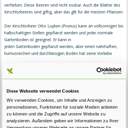
verfärben. Diese Beeren sind nicht essbar. Auch die Blätter des
Kirschlorbeeres sind giftig, aber das gilt für die meisten Pflanzen.
Der Kirschlorbeer Otto Luyken (Prunus) kann an vollsonnigen bis
halbschattigen Stellen gepflanzt werden und jeder normale
Gartenboden ist geeignet. Er kann in
jeden Gartenboden gepflanzt werden, aber einen nahrhaften,
humusreichen und durchlässigen Boden hat seine Vorliebe
Pflanzzeit Kirschlorbeer-Sorten
Die beste Pflanzzeit ist von September bis einschließlich Mai.
Bei Anpflanzung wird empfohlen unseren
Vier in Eins Mix Dünge
r
im Boden zu verarbeiten, damit der organische Stoffgehalt
Diese Webseite verwendet Cookies
erhöht wird. Ihre Hecke bekommt dadurch eine schöne grüne
Wir verwenden Cookies, um Inhalte und Anzeigen zu
Farbe. Bewässern Sie die Hecke beim und gerade nach dem
personalisieren, Funktionen für soziale Medien anbieten
Anpflanzen reichlich. Es dauert ungefähr ein Jahr bevor
zu können und die Zugriffe auf unsere Website zu
der Kirschlorbeer richtig festgewurzelt ist. Deshalb ist es wichtig,
analysieren. Außerdem geben wir Informationen zu Ihrer
im März bis einschließlich August
Verwendung unserer Webseite an unsere Partner für