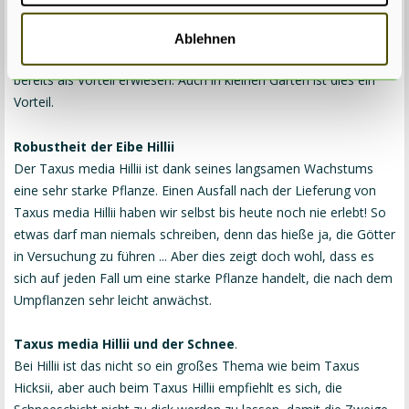
sie enger nebeneinander pflanzt. Die Eibe Hillii ist übrigens ideal
für eine schmale Hecke, weil diese Sorte viel mehr in die Höhe
Ablehnen
als in die Breite wächst. Dies hat sich für viele unserer Kunden
bereits als Vorteil erwiesen. Auch in kleinen Gärten ist dies ein
Vorteil.
Robustheit der Eibe Hillii
Der Taxus media Hillii ist dank seines langsamen Wachstums
eine sehr starke Pflanze. Einen Ausfall nach der Lieferung von
Taxus media Hillii haben wir selbst bis heute noch nie erlebt! So
etwas darf man niemals schreiben, denn das hieße ja, die Götter
in Versuchung zu führen ... Aber dies zeigt doch wohl, dass es
sich auf jeden Fall um eine starke Pflanze handelt, die nach dem
Umpflanzen sehr leicht anwächst.
Taxus media Hillii und der Schnee
.
Bei Hillii ist das nicht so ein großes Thema wie beim Taxus
Hicksii, aber auch beim Taxus Hillii empfiehlt es sich, die