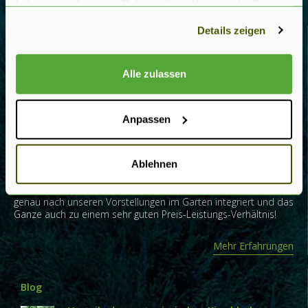
haben oder die sie im Rahmen Ihrer Nutzung der Dienste
gesammelt haben.
Details zeigen
Erfahrungen
Wir sind rundum begeistert von den Produkten und dem
Alle zulassen
Service! Die Pflanzen waren in einem sehr guten Zustand und
sie sind gut angewachsen. Wir wurden hervorragend zu allen
Themen rund um das Pflanzen beraten und können den
persönlichen und freundlichen Service nur loben.
Anpassen
Ich kann Ihnen hierzu ausschließlich nur positives Berichten ,es
Ablehnen
hat alles von der Anfrage bis zum Abholen bei Ihnen vor Ort
super unkompliziert und schnell funktioniert und die
Heckeneiben sind sehr frisch und schön und sie haben sich
genau nach unseren Vorstellungen im Garten integriert und das
Ganze auch zu einem sehr guten Preis-Leistungs-Verhältnis!
Mehr Erfahrungen
Blog