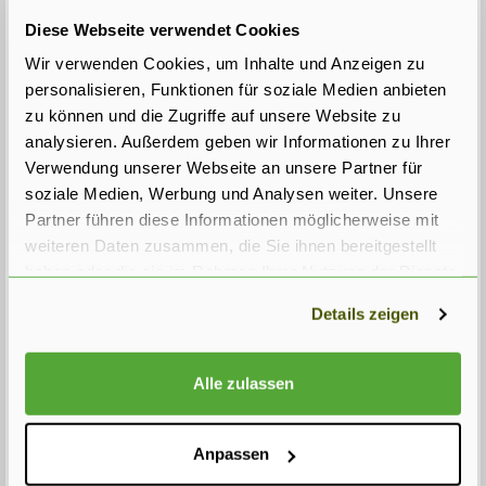
Diese Webseite verwendet Cookies
Sehen Sie auch:
Wir verwenden Cookies, um Inhalte und Anzeigen zu
Wir tragen die
Kirschlorbeer
Portugiesischer
personalisieren, Funktionen für soziale Medien anbieten
Pflanzen direkt an
'Caucasica'
Kirschlorbeer
zu können und die Zugriffe auf unsere Website zu
die
Schmallblätrig und
Schmalblättrig und
analysieren. Außerdem geben wir Informationen zu Ihrer
gewünschte Stelle
schnellwüchsig
langsamwüchsig
Verwendung unserer Webseite an unsere Partner für
bei Ihnen im Garten
soziale Medien, Werbung und Analysen weiter. Unsere
Partner führen diese Informationen möglicherweise mit
weiteren Daten zusammen, die Sie ihnen bereitgestellt
haben oder die sie im Rahmen Ihrer Nutzung der Dienste
gesammelt haben.
Details zeigen
Home
Alle zulassen
Anpassen