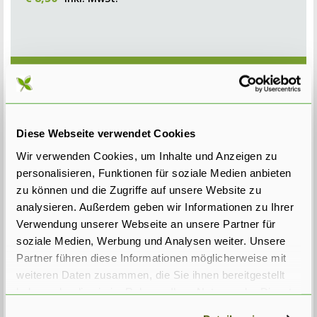
Dieses Produkt kaufen
Merkmale Kirschlorbeer Elly
Diese Webseite verwendet Cookies
Der Prunus laur. 'Elly' hat schöne längliche schmale dunkelgrüne
Wir verwenden Cookies, um Inhalte und Anzeigen zu
Blätter und wächst dicht und aufrecht. Wie die anderen
personalisieren, Funktionen für soziale Medien anbieten
Kirschlorbeer laurocerasus Sorten, bekommt auch dieser
zu können und die Zugriffe auf unsere Website zu
Kirschlorbeer kleine weiße Blüten in aufrecht stehenden Rispen.
analysieren. Außerdem geben wir Informationen zu Ihrer
Nach der Blüte entsehen nicht essbare schwarzblaue Beeren.
Verwendung unserer Webseite an unsere Partner für
soziale Medien, Werbung und Analysen weiter. Unsere
Der Kirschlorbeer Elly wächst kompakt, dicht und buschig.
Partner führen diese Informationen möglicherweise mit
Wegen seiner aufrechten schmalen Wuchs ist er sehr geeignet
weiteren Daten zusammen, die Sie ihnen bereitgestellt
für etwas kleinere Gärten. Weil er aufrecht wächst, braucht er
haben oder die sie im Rahmen Ihrer Nutzung der Dienste
weniger geschnitten zu werden und ist deswegen pflegeleichter
gesammelt haben.
als zum Beispiel der großblättriger Kirschlorbeer
Prunus laur.