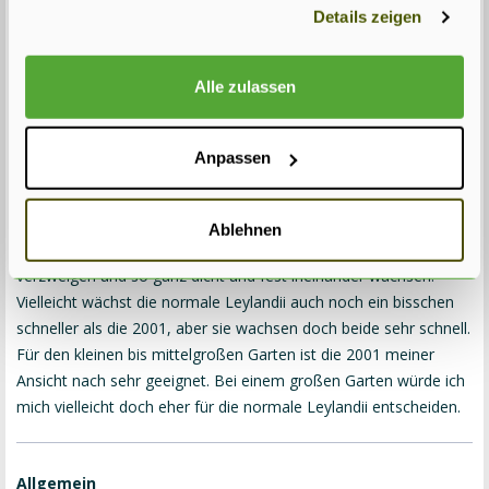
gesammelt haben.
Details zeigen
Die Zweige der Leylandii 2001 hingegen wachsen nach oben
(vertikal). Dadurch ist die Pflanze am Anfang weniger
Alle zulassen
durchsichtig als die normale Leyland-Zypresse. Weil die Zweige
nach oben wachsen, bleibt die Hecke der Leylandii 2001 von
Natur aus leichter schmal, und der untenstehende Pflegetipp ist
Anpassen
weniger von Belang. Letztendlich wird die Hecke mit der
normalen Leyland-Zypresse aber dichter und fester
(Schneeverträglicher) als mit der 2001, weil sich die horizontalen
Ablehnen
Zweige nach dem Beschneiden schneller wieder vertikal
verzweigen und so ganz dicht und fest ineinander wachsen.
Vielleicht wächst die normale Leylandii auch noch ein bisschen
schneller als die 2001, aber sie wachsen doch beide sehr schnell.
Für den kleinen bis mittelgroßen Garten ist die 2001 meiner
Ansicht nach sehr geeignet. Bei einem großen Garten würde ich
mich vielleicht doch eher für die normale Leylandii entscheiden.
Allgemein