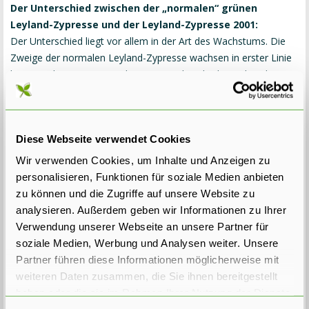
Der Unterschied zwischen der „normalen“ grünen
Leyland-Zypresse und der Leyland-Zypresse 2001:
Der Unterschied liegt vor allem in der Art des Wachstums. Die
Zweige der normalen Leyland-Zypresse wachsen in erster Linie
horizontal. Die Spitze wächst zwar steil nach oben, aber die
meisten anderen Zweige wachsen seitwärts.
Dies ergibt letztendlich eine sehr dichte Hecke, aber zu Anfang
Diese Webseite verwendet Cookies
sieht sie doch etwas durchsichtig aus. Wenn die Pflanzen der
normalen Leyland-Zypresse frisch aus der Gärtnerei kommen,
Wir verwenden Cookies, um Inhalte und Anzeigen zu
kann man sogar direkt am Stamm noch ziemlich gut durch die
personalisieren, Funktionen für soziale Medien anbieten
Pflanze hindurchsehen. Dies liegt daran, dass die Zweige fast
zu können und die Zugriffe auf unsere Website zu
alle horizontal wachsen (siehe Foto).
analysieren. Außerdem geben wir Informationen zu Ihrer
Verwendung unserer Webseite an unsere Partner für
soziale Medien, Werbung und Analysen weiter. Unsere
Partner führen diese Informationen möglicherweise mit
weiteren Daten zusammen, die Sie ihnen bereitgestellt
haben oder die sie im Rahmen Ihrer Nutzung der Dienste