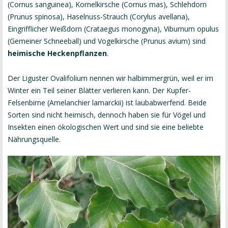
(Cornus sanguinea)
,
Kornelkirsche (Cornus mas)
,
Schlehdorn
(Prunus spinosa)
,
Haselnuss-Strauch (Corylus avellana)
,
Eingrifflicher Weißdorn (Crataegus monogyna
),
Viburnum opulus
(Gemeiner Schneeball)
und
Vogelkirsche (Prunus avium)
sind
heimische Heckenpflanzen
.
Der
Liguster Ovalifolium
nennen wir halbimmergrün, weil er im
Winter ein Teil seiner Blätter verlieren kann. Der
Kupfer-
Felsenbirne (Amelanchier lamarckii)
ist laubabwerfend. Beide
Sorten sind nicht heimisch, dennoch haben sie für Vögel und
Insekten einen ökologischen Wert und sind sie eine beliebte
Nährungsquelle.