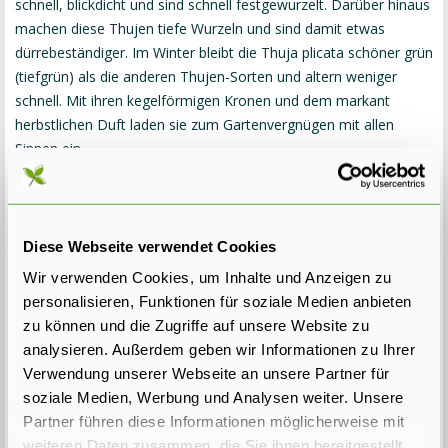
schnell, blickdicht und sind schnell festgewurzelt. Darüber hinaus
machen diese Thujen tiefe Wurzeln und sind damit etwas
dürrebeständiger. Im Winter bleibt die Thuja plicata schöner grün
(tiefgrün) als die anderen Thujen-Sorten und altern weniger
schnell. Mit ihren kegelförmigen Kronen und dem markant
herbstlichen Duft laden sie zum Gartenvergnügen mit allen
Sinnen ein.
Diese Webseite verwendet Cookies
Wir verwenden Cookies, um Inhalte und Anzeigen zu
personalisieren, Funktionen für soziale Medien anbieten
zu können und die Zugriffe auf unsere Website zu
analysieren. Außerdem geben wir Informationen zu Ihrer
Thuja Smaragd
Verwendung unserer Webseite an unsere Partner für
soziale Medien, Werbung und Analysen weiter. Unsere
Großer Vorteil der
Thuja Smaragd
gegenüber an
deren
Partner führen diese Informationen möglicherweise mit
Heckenpflanzen
ist die sehr einfache Pflege. Erst nach
viele
n Jahren erreicht der
Lebensbaum
eine Breite von
weiteren Daten zusammen, die Sie ihnen bereitgestellt