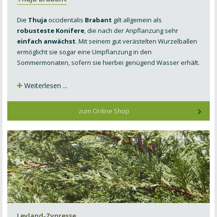
Die
Thuja
occidentalis
Brabant
gilt allgemein als
robusteste Konifere
, die nach der Anpflanzung sehr
einfach anwächst
. Mit seinem gut veräst
elten Wurzelballen
ermöglicht sie sogar eine Umpflanzung in den
Somm
ermonaten, sofern sie hierbei genügend Wasser erhält.
Weiterlesen ...
zum Online Shop
Leyland-Zypresse