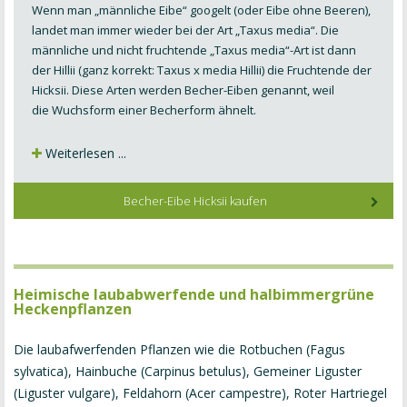
Wenn man „männliche Eibe“ googelt (oder Eibe ohne Beeren),
landet man immer wieder bei der Art „Taxus media“. Die
männliche und nicht fruchtende „Taxus media“-Art ist dann
der Hillii (ganz korrekt: Taxus x media Hillii) die Fruchtende der
Hicksii. Diese Arten werden Becher-Eiben genannt, weil
die Wuchsform einer Becherform ähnelt.
Weiterlesen ...
Becher-Eibe Hicksii kaufen
Heimische laubabwerfende und halbimmergrüne
Heckenpflanzen
Die laubafwerfenden Pflanzen wie die
Rotbuchen (Fagus
sylvatica)
,
Hainbuche (Carpinus betulus)
,
Gemeiner Liguster
(Liguster vulgare)
,
Feldahorn (Acer campestre)
,
Roter Hartriegel