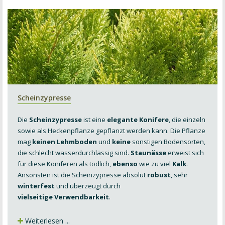
Scheinzypresse
Die
Scheinzypresse
ist eine
elegante Konifere
, die einzeln
sowie als Heckenpflanze gepflanzt werden kann. Die Pflanze
mag
keinen Lehmboden
und
keine
sonstigen Bodensorten,
die schlecht wasserdurchlässig sind.
Staunässe
erweist sich
für diese Koniferen als tödlich,
ebenso
wie zu viel
Kalk
.
Ansonsten ist die Scheinzypresse absolut
robust
, sehr
winterfest
und überzeugt durch
vielseitige Verwendbarkeit
.
Weiterlesen ...