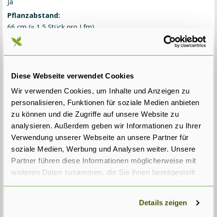
Ja
Pflanzabstand:
66 cm (= 1,5 Stück pro Lfm)
Lieferart:
Ballenware
Lieferbar:
Diese Webseite verwendet Cookies
Ab 18. September 2026 wieder lieferbar, kann (vor)bestellt
werden.
Wir verwenden Cookies, um Inhalte und Anzeigen zu
Status:
personalisieren, Funktionen für soziale Medien anbieten
Bestellbar
zu können und die Zugriffe auf unsere Website zu
analysieren. Außerdem geben wir Informationen zu Ihrer
Preis:
Verwendung unserer Webseite an unsere Partner für
€
45
,
00
inkl. MwSt. - ohne Versandkosten im Liefergebiet -
soziale Medien, Werbung und Analysen weiter. Unsere
Abholung 20% Rabatt
Partner führen diese Informationen möglicherweise mit
Größe exkl. Ballen:
weiteren Daten zusammen, die Sie ihnen bereitgestellt
haben oder die sie im Rahmen Ihrer Nutzung der Dienste
gesammelt haben.
Details zeigen
€
45
,
00
In warenkorb