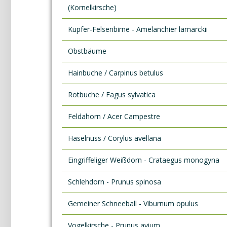
(Kornelkirsche)
Kupfer-Felsenbirne - Amelanchier lamarckii
Obstbäume
Hainbuche / Carpinus betulus
Rotbuche / Fagus sylvatica
Feldahorn / Acer Campestre
Haselnuss / Corylus avellana
Eingriffeliger Weißdorn - Crataegus monogyna
Schlehdorn - Prunus spinosa
Gemeiner Schneeball - Viburnum opulus
Vogelkirsche - Prunus avium