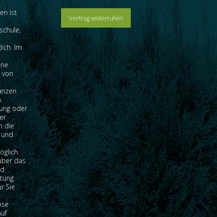
en ist
Vertrag widerrufen
schule,
lich. Im
ine
g von
lanzen
.
lung oder
er
n die
 und
glich.
über das
nd
tung.
r Sie
ose
auf