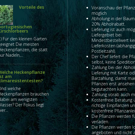
Vorteile des
Voranschau der Pflanz
möglich
Abholung in der Baum
20% Abholrabatt.
portugiesischen
Lieferung ist auch mög
Kirschlorbeers
Liefergebiet bei
1) Für den kleinen Garten
Mindestbestellwert ke
geeignet Die meisten
Lieferkosten (abhängi
Heckenpflanzen, die statt
Postleitzahl).
ur Nadeln,...
Der Chef liefert die Pf
selbst, keine Spedition
Zahlung bei der Abho
Welche Heckenpflanze
Lieferung mit Karte od
ist am
Barzahlung, damit ma
klimaresistentesten?
Pflanzen erst ansehen
Und welche
begutachten kann.
Heckenpflanzen brauchen
Zahlung vorab auch mö
dabei am wenigsten
Kostenfreie Beratung 
Wasser? Der Fokus liegt
richtige Einpflanzen u
ier...
kostenfreie Pflanzanlei
Die Pflanzen werden fü
verladen.
Die Pflanzen werden l
angeboten und nicht 