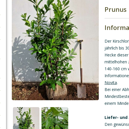
Prunus 
Informa
Der Kirschlo
jährlich bis
Hecke dieser
mittelhohen 
140-160 cm w
Informationen
Novita
.
Bei einer Ab
Mindestbeste
einem Mindes
Liefer- und
Den gewünsch