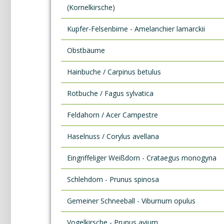
(Kornelkirsche)
Kupfer-Felsenbirne - Amelanchier lamarckii
Obstbäume
Hainbuche / Carpinus betulus
Rotbuche / Fagus sylvatica
Feldahorn / Acer Campestre
Haselnuss / Corylus avellana
Eingriffeliger Weißdorn - Crataegus monogyna
Schlehdorn - Prunus spinosa
Gemeiner Schneeball - Viburnum opulus
Vogelkirsche - Prunus avium