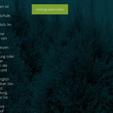
en ist
Vertrag widerrufen
schule,
lich. Im
ine
g von
lanzen
.
lung oder
er
n die
 und
glich.
über das
nd
tung.
r Sie
ose
auf