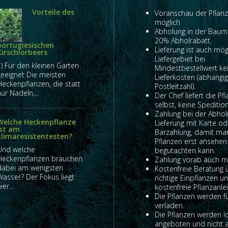
Vorteile des
Voranschau der Pflanz
möglich
Abholung in der Baum
20% Abholrabatt.
portugiesischen
Lieferung ist auch mög
Kirschlorbeers
Liefergebiet bei
1) Für den kleinen Garten
Mindestbestellwert ke
geeignet Die meisten
Lieferkosten (abhängi
Heckenpflanzen, die statt
Postleitzahl).
ur Nadeln,...
Der Chef liefert die Pf
selbst, keine Spedition
Zahlung bei der Abho
Welche Heckenpflanze
Lieferung mit Karte od
ist am
Barzahlung, damit ma
klimaresistentesten?
Pflanzen erst ansehen
Und welche
begutachten kann.
Heckenpflanzen brauchen
Zahlung vorab auch mö
dabei am wenigsten
Kostenfreie Beratung 
Wasser? Der Fokus liegt
richtige Einpflanzen u
ier...
kostenfreie Pflanzanlei
Die Pflanzen werden fü
verladen.
Die Pflanzen werden l
angeboten und nicht 