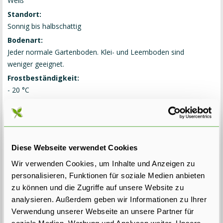
Weiß
Standort:
Sonnig bis halbschattig
Bodenart:
Jeder normale Gartenboden. Klei- und Leemboden sind
weniger geeignet.
Frostbeständigkeit:
- 20 °C
Immergrün:
Ja
Pflanzabstand:
40 cm (= 2,5 Stück pro Lfm)
Diese Webseite verwendet Cookies
Lieferart:
Wir verwenden Cookies, um Inhalte und Anzeigen zu
Wurzelballen
personalisieren, Funktionen für soziale Medien anbieten
Gewicht:
zu können und die Zugriffe auf unsere Website zu
etwa 23 kg
analysieren. Außerdem geben wir Informationen zu Ihrer
Lieferbar:
Verwendung unserer Webseite an unsere Partner für
Ab 18. September 2026 wieder lieferbar, kann (vor)bestellt
soziale Medien, Werbung und Analysen weiter. Unsere