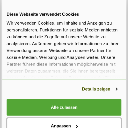
AUSVERKAUFT
Preis:
Diese Webseite verwendet Cookies
€
45
,
00
inkl. MwSt. - keine Lieferkosten im Liefergebiet - bei
Wir verwenden Cookies, um Inhalte und Anzeigen zu
Abholung 20% Rabatt
personalisieren, Funktionen für soziale Medien anbieten
zu können und die Zugriffe auf unsere Website zu
Größe exkl. Ballen:
analysieren. Außerdem geben wir Informationen zu Ihrer
Verwendung unserer Webseite an unsere Partner für
soziale Medien, Werbung und Analysen weiter. Unsere
€
45
,
00
Partner führen diese Informationen möglicherweise mit
In warenkorb
weiteren Daten zusammen, die Sie ihnen bereitgestellt
haben oder die sie im Rahmen Ihrer Nutzung der Dienste
gesammelt haben.
Details zeigen
Zurück
Alle zulassen
Anpassen