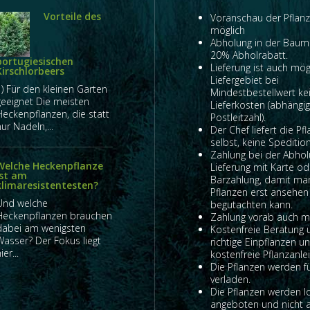
Vorteile des
Voranschau der Pflanz
möglich
Abholung in der Baum
20% Abholrabatt.
portugiesischen
Lieferung ist auch mög
Kirschlorbeers
Liefergebiet bei
1) Für den kleinen Garten
Mindestbestellwert ke
geeignet Die meisten
Lieferkosten (abhängi
Heckenpflanzen, die statt
Postleitzahl).
ur Nadeln,...
Der Chef liefert die Pf
selbst, keine Spedition
Zahlung bei der Abho
Welche Heckenpflanze
Lieferung mit Karte od
ist am
Barzahlung, damit ma
klimaresistentesten?
Pflanzen erst ansehen
Und welche
begutachten kann.
Heckenpflanzen brauchen
Zahlung vorab auch mö
dabei am wenigsten
Kostenfreie Beratung 
Wasser? Der Fokus liegt
richtige Einpflanzen u
ier...
kostenfreie Pflanzanlei
Die Pflanzen werden fü
verladen.
Die Pflanzen werden l
angeboten und nicht 