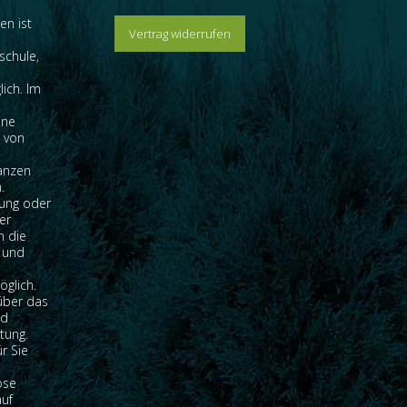
en ist
Vertrag widerrufen
schule,
lich. Im
ine
g von
lanzen
.
lung oder
er
n die
 und
glich.
über das
nd
tung.
r Sie
ose
auf