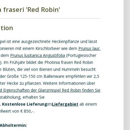
 fraseri 'Red Robin'
tion
pel ist eine ausgezeichnete Heckenpflanze und lässt
binieren mit einem Kirschlorbeer wie dem
Prunus laur.
 dem
Prunus lusitanica Angustifolia
(Portugiesischer
). Im Frühjahr bildet die Photinia fraseri Red Robin
 Blüten, die viel von Bienen und Hummeln besucht
der Größe 125-150 cm Ballenware empfehlen wir 2,5
ter Hecke zu pflanzen. Weitere Informationen über
d Eigenschaften der Glanzmispel Red Robin finden Sie
stabholung, erhalten
Sie
. Kostenlose Lieferung
im
Liefergebiet
ab einem
llwert von € 850,-.
 Abholtermin: