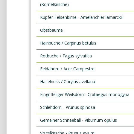
(Kornelkirsche)
Kupfer-Felsenbirne - Amelanchier lamarckii
Obstbäume
Hainbuche / Carpinus betulus
Rotbuche / Fagus sylvatica
Feldahorn / Acer Campestre
Haselnuss / Corylus avellana
Eingriffeliger Weißdorn - Crataegus monogyna
Schlehdorn - Prunus spinosa
Gemeiner Schneeball - Viburnum opulus
Vogelkirsche - Prunus avium