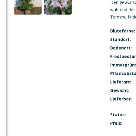
Den gewünsch
während des 
Termine find
Blütefarbe:
Standort:
Bodenart:
Frostbestän
Immergrün:
Pflanzabst
Lieferart:
Gewicht:
Lieferbar:
Status:
Preis: