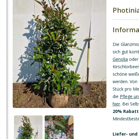
Photinia
Informa
Die Glanzmis
sich gut kom
Genolia
oder
Kirschlorbeer
schöne weiße
werden. Von 
Stück pro Me
die
Pflege un
hier
.
Bei Selb
20% Rabatt
Mindestbeste
Liefer- und