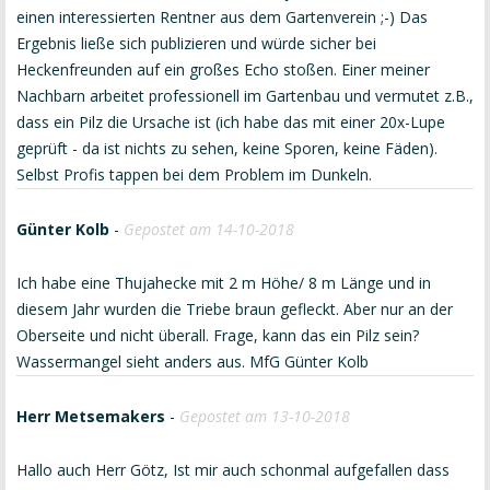
einen interessierten Rentner aus dem Gartenverein ;-) Das
Ergebnis ließe sich publizieren und würde sicher bei
Heckenfreunden auf ein großes Echo stoßen. Einer meiner
Nachbarn arbeitet professionell im Gartenbau und vermutet z.B.,
dass ein Pilz die Ursache ist (ich habe das mit einer 20x-Lupe
geprüft - da ist nichts zu sehen, keine Sporen, keine Fäden).
Selbst Profis tappen bei dem Problem im Dunkeln.
Günter Kolb
-
Gepostet am 14-10-2018
Ich habe eine Thujahecke mit 2 m Höhe/ 8 m Länge und in
diesem Jahr wurden die Triebe braun gefleckt. Aber nur an der
Oberseite und nicht überall. Frage, kann das ein Pilz sein?
Wassermangel sieht anders aus. MfG Günter Kolb
Herr Metsemakers
-
Gepostet am 13-10-2018
Hallo auch Herr Götz, Ist mir auch schonmal aufgefallen dass