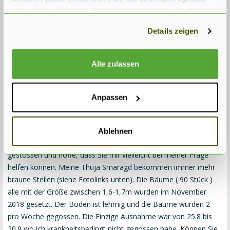
herausgeholt. Anscheinend "Naturtalent" Nun haben Sie mich
haben oder die sie im Rahmen Ihrer Nutzung der Dienste
großartig beruhigt, denn ich lieb meine Thujas sehr. Herzlichen
gesammelt haben.
Dank und Ihnen eine frohe Zeit Gloria Ziller
Details zeigen
Herr Metsemakers
-
Gepostet am 07-10-2019
Alle zulassen
Hallo Herr Miki, ich kann diese Seite leider nicht öffnen.
Versuchen Sie es bitte nochmal.
Anpassen
Hr. Miki
-
Gepostet am 01-10-2019
Ablehnen
Hallo Herr Metsemakers, ich bin auf Ihren interessanten Artikel
gestossen und hoffe, dass Sie mir vielleicht bei meiner Frage
helfen können. Meine Thuja Smaragd bekommen immer mehr
braune Stellen (siehe Fotolinks unten). Die Bäume ( 90 Stück )
alle mit der Größe zwischen 1,6-1,7m wurden im November
2018 gesetzt. Der Boden ist lehmig und die Bäume wurden 2
pro Woche gegossen. Die Einzige Ausnahme war von 25.8 bis
20.9 wo ich krankheitsbedingt nicht gegossen habe. Können Sie