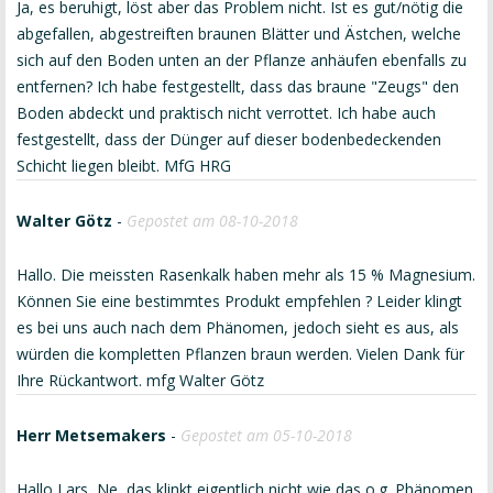
Ja, es beruhigt, löst aber das Problem nicht. Ist es gut/nötig die
abgefallen, abgestreiften braunen Blätter und Ästchen, welche
sich auf den Boden unten an der Pflanze anhäufen ebenfalls zu
entfernen? Ich habe festgestellt, dass das braune "Zeugs" den
Boden abdeckt und praktisch nicht verrottet. Ich habe auch
festgestellt, dass der Dünger auf dieser bodenbedeckenden
Schicht liegen bleibt. MfG HRG
Walter Götz
-
Gepostet am 08-10-2018
Hallo. Die meissten Rasenkalk haben mehr als 15 % Magnesium.
Können Sie eine bestimmtes Produkt empfehlen ? Leider klingt
es bei uns auch nach dem Phänomen, jedoch sieht es aus, als
würden die kompletten Pflanzen braun werden. Vielen Dank für
Ihre Rückantwort. mfg Walter Götz
Herr Metsemakers
-
Gepostet am 05-10-2018
Hallo Lars, Ne, das klinkt eigentlich nicht wie das o.g. Phänomen.