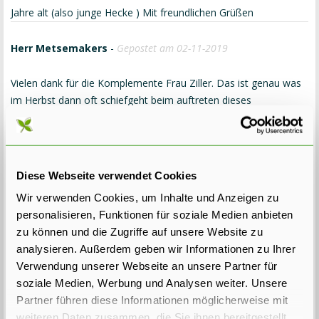
Jahre alt (also junge Hecke ) Mit freundlichen Grüßen
Herr Metsemakers
-
Gepostet am 02-11-2019
Vielen dank für die Komplemente Frau Ziller. Das ist genau was
im Herbst dann oft schiefgeht beim auftreten dieses
Phänomens, dann sieht man das und man fangt an viel zu viel
zu gießen während die Pflanzen so viel Wasser jetzt gar nicht
mehr verarbeitet bekommen (und die Wurzeln verfaulen) oder
man fangt sogar an mit Gift gegen Schädlinge zu spritzen. Und
Diese Webseite verwendet Cookies
ja, Sie sind absolut ein Naturtalent;-)! Viele Grüsse.
Wir verwenden Cookies, um Inhalte und Anzeigen zu
personalisieren, Funktionen für soziale Medien anbieten
Gloria Ziller
-
Gepostet am 01-11-2019
zu können und die Zugriffe auf unsere Website zu
analysieren. Außerdem geben wir Informationen zu Ihrer
Ganz toller Artikel und Fotos. Ich habe die Thuja Brabant und
Verwendung unserer Webseite an unsere Partner für
hatte schon große Sorge, dass wir nicht richtig gewässert hatten
soziale Medien, Werbung und Analysen weiter. Unsere
über den Sommer. Ohne Ihren Artikel gelesen zu haben, habe
Partner führen diese Informationen möglicherweise mit
ich schon das mit den Händen gemacht und die braunen Zweige
weiteren Daten zusammen, die Sie ihnen bereitgestellt