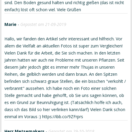
sind. Den Boden gesund halten und richtig gießen (das ist nicht
einfach) löst oft schon viel. Viele Grüßen
Marie
-
Gepostet am 21-09-2019
Hallo, wir fanden den Artikel sehr interessant und hilfreich. Vor
allem die Vielfalt an aktuellen Fotos ist super zum Vergleichen!
Vielen Dank für die Arbeit, die Sie sich machen. In den letzten
Jahren hatten wir auch nie Probleme mit unseren Pflanzen. Seit
diesem Jahr jedoch gibt es immer mehr Thujas in unseren
Reihen, die gelblich werden und dann braun. An den Spitzen
befinden sich schwarz-graue Stellen, die ein bisschen "verkohlt /
verbrannt" aussehen. Ich habe noch ein Foto einer solchen
Stelle gemacht und habe gehofft, ob Sie uns sagen können, ob
es ein Grund zur Beunruhigung ist. (Tatsächlich hoffe ich auch,
dass ich das Bild so hier verlinken kann/darf) Vielen Dank schon
einmal im Voraus :) https://ibb.co/9ZFrprs
Herr Metsemakers
-
Gepostet am 29-10-2018