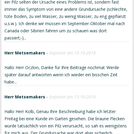
ein Pilz selten der Ursache eines Problems ist, sondern fast
immer das Symptom von eine andere Grundursache (schlechte,
tote Boden, zu viel Wasser, zu wenig Wasser, zu eng gepflanzt
u.s.w.). Ich denke wir müssen im September-Oktober mal nach
Canada oder Sibirien fahren um zu schauen was dort
passiert;-)...
Herr Metsemakers
-
Gepostet am 15-10-2018
Hallo Herr Oczlon, Danke für Ihre Beitrage nochmal. Werde
später darauf antworten wenn ich wieder ein bisschen Zeit
habe...
Herr Metsemakers
-
Gepostet am 15-10-2018
Hallo Herr Kolb, Genau Ihre Beschreibung habe ich letzter
Freitag bei eine Kunde im Garten gesehen. Die braune Flecken
wurde tatsächlich von ein Pilz verursacht, so sah es wenigstens
für mich aus. Der Grundursache war dort aber sicherlich