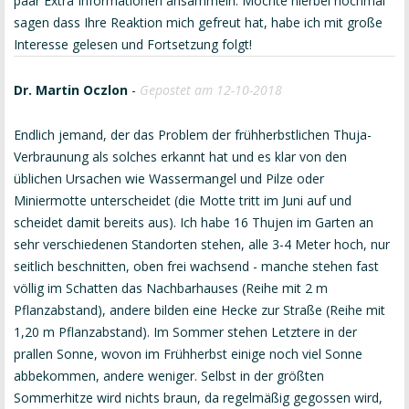
paar Extra Informationen ansammeln. Möchte hierbei nochmal
sagen dass Ihre Reaktion mich gefreut hat, habe ich mit große
Interesse gelesen und Fortsetzung folgt!
Dr. Martin Oczlon
-
Gepostet am 12-10-2018
Endlich jemand, der das Problem der frühherbstlichen Thuja-
Verbraunung als solches erkannt hat und es klar von den
üblichen Ursachen wie Wassermangel und Pilze oder
Miniermotte unterscheidet (die Motte tritt im Juni auf und
scheidet damit bereits aus). Ich habe 16 Thujen im Garten an
sehr verschiedenen Standorten stehen, alle 3-4 Meter hoch, nur
seitlich beschnitten, oben frei wachsend - manche stehen fast
völlig im Schatten das Nachbarhauses (Reihe mit 2 m
Pflanzabstand), andere bilden eine Hecke zur Straße (Reihe mit
1,20 m Pflanzabstand). Im Sommer stehen Letztere in der
prallen Sonne, wovon im Frühherbst einige noch viel Sonne
abbekommen, andere weniger. Selbst in der größten
Sommerhitze wird nichts braun, da regelmäßig gegossen wird,