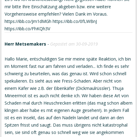
mir bitte Ihre Einschätzung abgeben bzw. eine weitere
Vorgehensweise empfehlen? Vielen Dank im Voraus.
https://ibb.co/Jm1dMGh https://ibb.co/0fLWBnJ
https://ibb.co/FhKQh3V
Herr Metsemakers
-
Gepostet am 30-09-2019
Hallo Marie, entschuldigen Sie mir meine späte Reaktion, ich bin
im Moment fast nur am fahren und verladen... Ich finde es sehr
schwierig zu beurteilen, was das genau ist. Wird schon schnell
spekulieren. Es sieht aus wie Fress-Schaden. Aber nicht von
einem Käfer wie z.B. der Eibenkäfer (Dickmaulrüssler). Thuja
Mineermot ist es auch nicht denke ich. Wir haben diese Art von
Schaden mal durch Heuschrecken erlitten (das mag schon albern
klingen aber habe es mit eigenen Auge gesehen!). In jedem Fall
ist es ein Insekt, das auf den Nadeln landet und dann an den
Spitzen frisst und saugt. Das muss übrigens nicht katastrophal
sein, sie sind oft genau so schnell weg wie sie angekommen