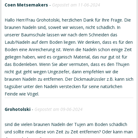
anythin
Coen Metsemakers
-
Gepostet am 11-06-2024
in
here:
Hallo Herr/Frau Grohotolski, herzlichen Dank für Ihre Frage. Die
braunen Nadeln sind, soweit wir wissen, nicht schädlich. In
unserer Baumschule lassen wir nach dem Schneiden das
Laub/Nadeln auf dem Boden liegen. Wir denken, dass es für den
Boden eine Anreicherung ist. Wenn die Nadeln schon einige Zeit
geliegen haben, wird es organisch Material, das nur gut ist für
das Bodenleben. Wenn Sie aber vermuten, dass es den Thujen
nicht gut geht wegen Ungeziefer, dann empfehlen wir die
braunen Nadeln zu entfernen. Der Dickmaulrüssler z.B. kann sich
tagsüber unter den Nadeln verstecken für seine natürlichen
Feinde wie Vögel.
Grohotolski
-
Gepostet am 09-06-2024
sind die vielen braunen Nadeln der Tujen am Boden schädlich
und sollte man diese von Zeit zu Zeit entfernen? Oder kann man