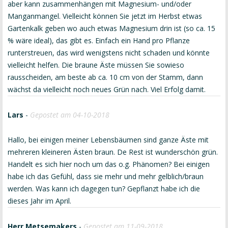
aber kann zusammenhängen mit Magnesium- und/oder
Manganmangel. Vielleicht können Sie jetzt im Herbst etwas
Gartenkalk geben wo auch etwas Magnesium drin ist (so ca. 15
% wäre ideal), das gibt es. Einfach ein Hand pro Pflanze
runterstreuen, das wird wenigstens nicht schaden und könnte
vielleicht helfen. Die braune Äste müssen Sie sowieso
rausscheiden, am beste ab ca. 10 cm von der Stamm, dann
wächst da vielleicht noch neues Grün nach. Viel Erfolg damit.
Lars
-
Gepostet am 04-10-2018
Hallo, bei einigen meiner Lebensbäumen sind ganze Äste mit
mehreren kleineren Ästen braun. De Rest ist wunderschön grün.
Handelt es sich hier noch um das o.g. Phänomen? Bei einigen
habe ich das Gefühl, dass sie mehr und mehr gelblich/braun
werden. Was kann ich dagegen tun? Gepflanzt habe ich die
dieses Jahr im April.
Herr Metsemakers
-
Gepostet am 11-09-2018