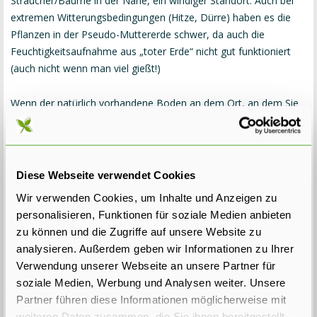
Sträucher/Bäume in der Nähe, ein windiger Standort. Auch bei
extremen Witterungsbedingungen (Hitze, Dürre) haben es die
Pflanzen in der Pseudo-Muttererde schwer, da auch die
Feuchtigkeitsaufnahme aus „toter Erde“ nicht gut funktioniert
(auch nicht wenn man viel gießt!)
Wenn der natürlich vorhandene Boden an dem Ort, an dem Sie
Heckenpflanzen pflanzen möchten, genügend organische Stoffe
enthält (Humus), ist dieser Boden trotz eventueller Lehmanteile
immer noch viel besser als die im Handel erhältliche Pseudo-
Muttererde. Und das liegt schlicht und einfach daran, dass Leben
Diese Webseite verwendet Cookies
in ihm steckt.
Wir verwenden Cookies, um Inhalte und Anzeigen zu
personalisieren, Funktionen für soziale Medien anbieten
Wenn der Boden wie unter Punkt 1 oder 2 jedoch wirklich so
zu können und die Zugriffe auf unsere Website zu
schlecht oder so schwer und lehmhaltig ist, dass ein Anpflanzen
analysieren. Außerdem geben wir Informationen zu Ihrer
nicht möglich ist, mischen Sie diesen dann zu mindestens 50 %
Verwendung unserer Webseite an unsere Partner für
mit guter Topferde und pflanzen Sie Ihre Pflanzen in diese
soziale Medien, Werbung und Analysen weiter. Unsere
Mischung ein. In Kombination mit dem unseren Vier in Eins Mix
Partner führen diese Informationen möglicherweise mit
Startdünger sorgt dies dafür, dass Ihre Hecke gut anwächst und
weiteren Daten zusammen, die Sie ihnen bereitgestellt